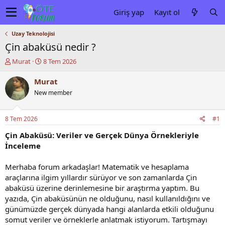
Giriş yap
Kayıt ol
Uzay Teknolojisi
Çin abaküsü nedir ?
K
B
Murat
8 Tem 2026
o
a
n
ş
Murat
u
l
New member
y
a
u
n
b
g
8 Tem 2026
#1
a
ı
ş
ç
Çin Abaküsü: Veriler ve Gerçek Dünya Örnekleriyle
l
t
İnceleme
a
a
t
r
Merhaba forum arkadaşlar! Matematik ve hesaplama
a
i
araçlarına ilgim yıllardır sürüyor ve son zamanlarda Çin
n
h
abaküsü üzerine derinlemesine bir araştırma yaptım. Bu
i
yazıda, Çin abaküsünün ne olduğunu, nasıl kullanıldığını ve
günümüzde gerçek dünyada hangi alanlarda etkili olduğunu
somut veriler ve örneklerle anlatmak istiyorum. Tartışmayı