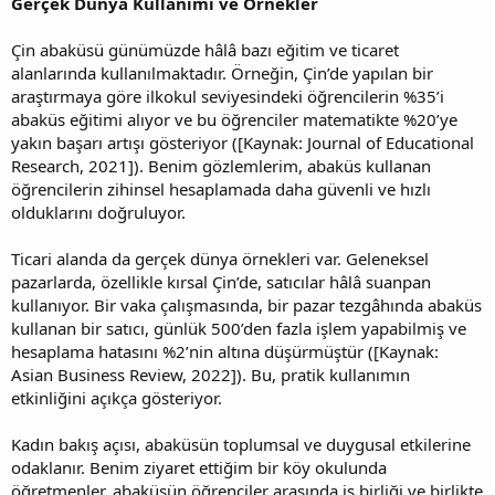
Gerçek Dünya Kullanımı ve Örnekler
Çin abaküsü günümüzde hâlâ bazı eğitim ve ticaret
alanlarında kullanılmaktadır. Örneğin, Çin’de yapılan bir
araştırmaya göre ilkokul seviyesindeki öğrencilerin %35’i
abaküs eğitimi alıyor ve bu öğrenciler matematikte %20’ye
yakın başarı artışı gösteriyor ([Kaynak: Journal of Educational
Research, 2021]). Benim gözlemlerim, abaküs kullanan
öğrencilerin zihinsel hesaplamada daha güvenli ve hızlı
olduklarını doğruluyor.
Ticari alanda da gerçek dünya örnekleri var. Geleneksel
pazarlarda, özellikle kırsal Çin’de, satıcılar hâlâ suanpan
kullanıyor. Bir vaka çalışmasında, bir pazar tezgâhında abaküs
kullanan bir satıcı, günlük 500’den fazla işlem yapabilmiş ve
hesaplama hatasını %2’nin altına düşürmüştür ([Kaynak:
Asian Business Review, 2022]). Bu, pratik kullanımın
etkinliğini açıkça gösteriyor.
Kadın bakış açısı, abaküsün toplumsal ve duygusal etkilerine
odaklanır. Benim ziyaret ettiğim bir köy okulunda
öğretmenler, abaküsün öğrenciler arasında iş birliği ve birlikte