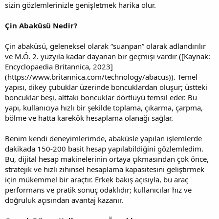
sizin gözlemlerinizle genişletmek harika olur.
Çin Abaküsü Nedir?
Çin abaküsü, geleneksel olarak “suanpan” olarak adlandırılır
ve M.Ö. 2. yüzyıla kadar dayanan bir geçmişi vardır ([Kaynak:
Encyclopaedia Britannica, 2023]
(https://www.britannica.com/technology/abacus)). Temel
yapısı, dikey çubuklar üzerinde boncuklardan oluşur; üstteki
boncuklar beşi, alttaki boncuklar dörtlüyü temsil eder. Bu
yapı, kullanıcıya hızlı bir şekilde toplama, çıkarma, çarpma,
bölme ve hatta karekök hesaplama olanağı sağlar.
Benim kendi deneyimlerimde, abaküsle yapılan işlemlerde
dakikada 150-200 basit hesap yapılabildiğini gözlemledim.
Bu, dijital hesap makinelerinin ortaya çıkmasından çok önce,
stratejik ve hızlı zihinsel hesaplama kapasitesini geliştirmek
için mükemmel bir araçtır. Erkek bakış açısıyla, bu araç
performans ve pratik sonuç odaklıdır; kullanıcılar hız ve
doğruluk açısından avantaj kazanır.