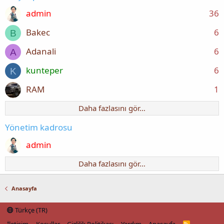
admin
36
Bakec
6
B
Adanali
6
A
kunteper
6
K
RAM
1
Daha fazlasını gör…
Yönetim kadrosu
admin
Daha fazlasını gör…
Anasayfa
Türkçe (TR)
R