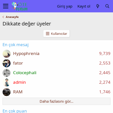
Giriş yap
Kayıt ol
Anasayfa
Dikkate değer üyeler
Kullanıcılar
En çok mesaj
Hypophrenia
9,739
fator
2,553
Colocephali
2,445
admin
2,274
RAM
1,746
Daha fazlasını gör…
En çok puan