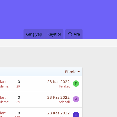
Giriş yap
Kayıt ol
Ara
Filtreler
lar
0
23 Kas 2022
F
üleme
2K
Felaket
lar
0
23 Kas 2022
A
üleme
839
Adanali
lar
0
23 Kas 2022
H