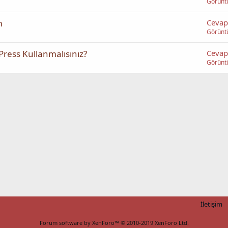
Görünt
m
Cevap
Görünt
ress Kullanmalısınız?
Cevap
Görünt
İletişim
Forum software by XenForo™
© 2010-2019 XenForo Ltd.