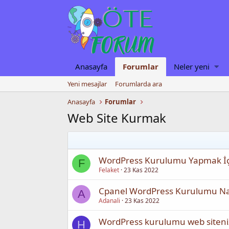
Anasayfa
Forumlar
Neler yeni
Yeni mesajlar
Forumlarda ara
Anasayfa
Forumlar
Web Site Kurmak
WordPress Kurulumu Yapmak İçi
F
Felaket
23 Kas 2022
Cpanel WordPress Kurulumu Nası
A
Adanali
23 Kas 2022
WordPress kurulumu web sitenizd
H