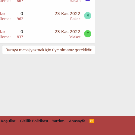
üleme
867
Hasan
lar
0
23 Kas 2022
B
üleme
962
Bakec
lar
0
23 Kas 2022
F
üleme
837
Felaket
Buraya mesaj yazmak için üye olmanız gereklidir.
Koşullar
Gizlilik Politikası
Yardım
Anasayfa
R
S
S