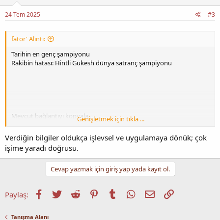
Kupası düellosunda savunma şampiyonunun yaptığı büyük bir
hatadan yararlandı.
24 Tem 2025
#3
Henüz 18 yaşında olan Dommaraju...
fator' Alıntı:
Tarihin en genç şampiyonu
Rakibin hatası: Hintli Gukesh dünya satranç şampiyonu
Mevcut bağlantıyı kopyala
Genişletmek için tıkla ...
Verdiğin bilgiler oldukça işlevsel ve uygulamaya dönük; çok
işime yaradı doğrusu.
Cevap yazmak için giriş yap yada kayıt ol.
18 yaşında bir Hintli yeni dünya...
Facebook
Twitter
Reddit
Pinterest
Tumblr
WhatsApp
E-posta
Link
Paylaş:
Tanışma Alanı