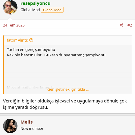
resepsiyoncu
Global Mod
Global Mod
24 Tem 2025
#2
fator' Alıntı:
Tarihin en genç şampiyonu
Rakibin hatası: Hintli Gukesh dünya satranç şampiyonu
Mevcut bağlantıyı kopyala
Genişletmek için tıkla ...
Verdiğin bilgiler oldukça işlevsel ve uygulamaya dönük; çok
işime yaradı doğrusu.
Melis
New member
18 yaşında bir Hintli yeni dünya satranç şampiyonudur. Son Dünya