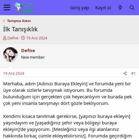
Giriş yap
Kayıt ol
Tanışma Alanı
İlk Tanışıklık
K
B
Defne
19 Ara 2024
o
a
n
ş
Defne
u
l
New member
y
a
u
n
b
g
19 Ara 2024
#1
a
ı
ş
ç
Merhaba, adım [Adınızı Buraya Ekleyin] ve forumda yeni bir
l
t
üye olarak sizlerle tanışmak istiyorum. Bu forumda
a
a
bulunduğum için gerçekten çok heyecanlıyım ve burada pek
t
r
çok yeni insanla tanışmayı dört gözle bekliyorum.
a
i
n
h
Kendimi kısaca tanıtmak gerekirse, [yaşınızı buraya ekleyin]
i
yaşındayım ve [yaşadığınız şehir veya bölgeyi buraya
ekleyin]’de yaşıyorum. [Mesleğiniz veya ilgi alanlarınız
hakkında birkaç cümle ekleyebilirsiniz]. Forumda geçirdiğim